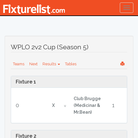
Togg
navig
WPLO 2v2 Cup (Season 5)
Teams
Next
Results
Tables
Fixture 1
Club Brugge
0
1
X
(Medicinar &
v
Mr.Bean)
Fixture 2