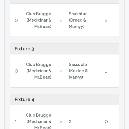
Club Brugge
Shakhtar
0
2
(Medicinar &
(Dread &
v
Mr.Bean)
Mumyy)
Fixture 3
Club Brugge
Sassuolo
0
1
(Medicinar &
(Kozlee &
v
Mr.Bean)
Ivan93)
Fixture 4
Club Brugge
1
0
(Medicinar &
X
v
Mr.Bean)