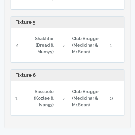
Fixture 5
Shakhtar
Club Brugge
2
1
(Dread &
(Medicinar &
v
Mumyy)
Mr.Bean)
Fixture 6
Sassuolo
Club Brugge
1
0
(Kozlee &
(Medicinar &
v
Ivan93)
Mr.Bean)